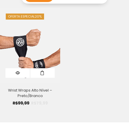
OFERTA ESPECIAL
20%
Wrist Wraps Alto Nível –
Preto/Branco
R$
99,99
R$
79,99