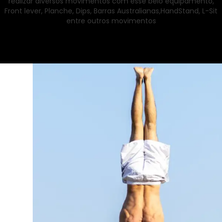
realizar diversos movimentos com esse belo equipamento,
Front lever, Planche, Dips, Barras Australianas,HandStand, L-Sit
entre outros movimentos