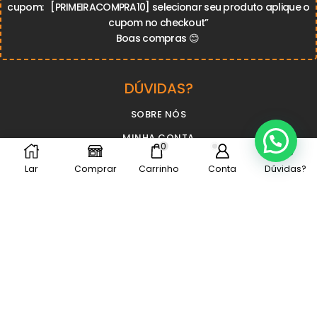
cupom:
[PRIMEIRACOMPRA10]
selecionar seu produto aplique o
cupom no checkout”
Boas compras
😊
DÚVIDAS?
SOBRE NÓS
MINHA CONTA
0
POLÍTICA DE PRIVACIDADE
Lar
Comprar
Carrinho
Conta
Dúvidas?
DEVOLUÇÃO E TROCA
CONTATO
Whatsapp